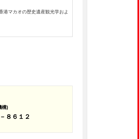
香港マカオの歴史遺産観光学およ
構)
１－８６１２