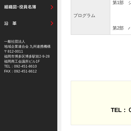
第1部 
プログラム
第2部 
一般社団法人
地域企業連合会 九州連携機構
〒812-0011
福岡市博多区博多駅前2-9-28
福岡商工会議所ビル1F
TEL：092-451-8610
FAX：092-451-8612
TEL