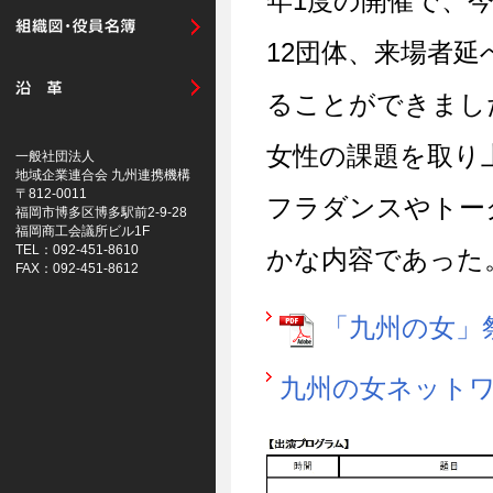
年1度の開催で、今
12団体、来場者延
ることができまし
女性の課題を取り
一般社団法人
地域企業連合会 九州連携機構
〒812-0011
フラダンスやトー
福岡市博多区博多駅前2-9-28
福岡商工会議所ビル1F
TEL：092-451-8610
かな内容であった
FAX：092-451-8612
「九州の女」祭
九州の女ネットワーク